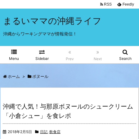
RSS
Feedly
まるいママの沖縄ライフ
沖縄からワーキングママが情報発信！
«
»
Menu
Sidebar
Search
Prev
Next
ホーム
>
ボヌール
沖縄で人気！与那原ボヌールのシュークリーム
「小倉シュー」を食レポ
2018年2月5日
日記
,
飲食店