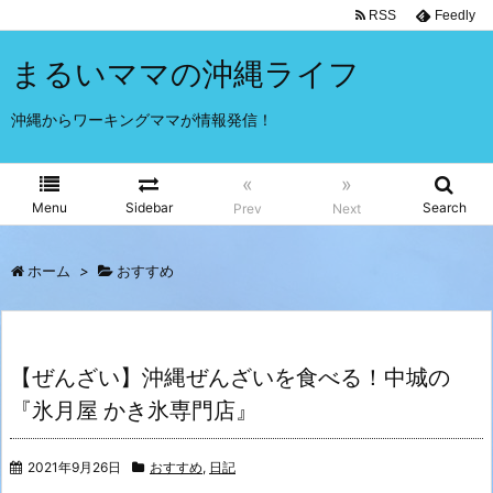
RSS
Feedly
まるいママの沖縄ライフ
沖縄からワーキングママが情報発信！
«
»
Menu
Sidebar
Search
Prev
Next
ホーム
>
おすすめ
【ぜんざい】沖縄ぜんざいを食べる！中城の
『氷月屋 かき氷専門店』
2021年9月26日
おすすめ
,
日記