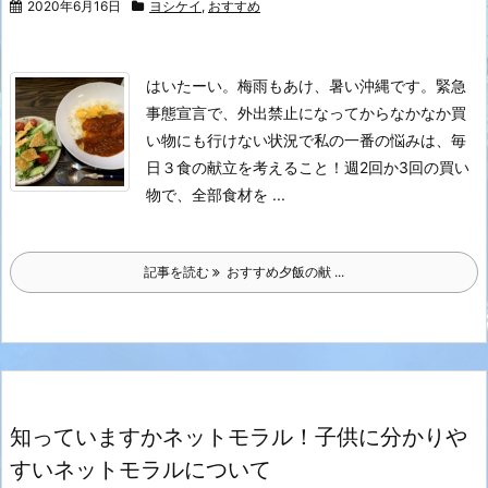
2020年6月16日
ヨシケイ
,
おすすめ
はいたーい。
梅雨もあけ、暑い沖縄です。
緊急
事態宣言で、外出禁止になってからなかなか買
い物にも行けない状況で
私の一番の悩みは、毎
日３食の献立を考えること！
週2回か3回の買い
物で、全部食材を ...
記事を読む
おすすめ夕飯の献 ...
知っていますかネットモラル！子供に分かりや
すいネットモラルについて