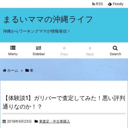
RSS
Feedly
まるいママの沖縄ライフ
沖縄からワーキングママが情報発信！
«
»
Menu
Sidebar
Search
Prev
Next
ホーム
>
車
【体験談1】ガリバーで査定してみた！悪い評判
通りなのか！？
2018年9月23日
車査定・中古車購入