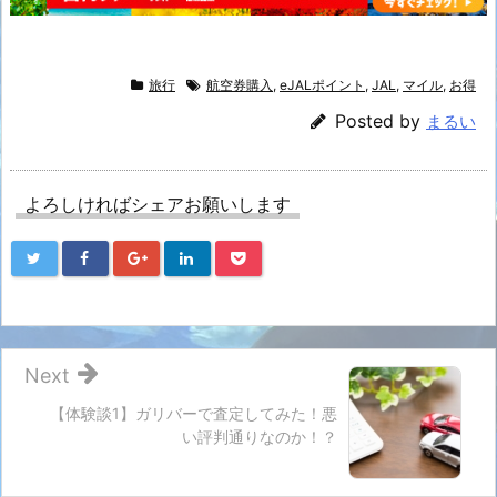
旅行
航空券購入
,
eJALポイント
,
JAL
,
マイル
,
お得
Posted by
まるい
よろしければシェアお願いします
Next
【体験談1】ガリバーで査定してみた！悪
い評判通りなのか！？