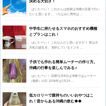
決める大切さ！
はいたーい！ これからは挨拶は沖縄の言葉で行い
たいと思います。 （ちなみに男性は ...
中学生に持たせるスマホのおすすめ機種
とプランはこれ！
はいたーい！ これなんだと思いますか？ 実は今
月私の誕生月。 契約しているドコモ ...
子供でも作れる簡単ムーチーの作り方。
沖縄の行事を楽しんでみる♬
はいたーい！ 旧暦12月8日は沖縄ではムーチー
（鬼餅）の日 2018年は1月24 ...
低カロリーで腹持ちのいいおやつはこ
れ！昔からある沖縄の飲む●●